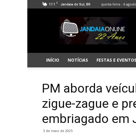
C
17.1
quinta-feira - 6 agost
Jandaia do Sul, BR
Jandaia
Online
INÍCIO
NOTÍCIAS
FESTAS E EVENTO
PM aborda veícu
zigue-zague e pr
embriagado em 
3 de maio de 2025