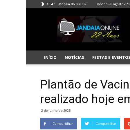
C
16.4
sábado - 8 agosto - 2
Jandaia do Sul, BR
Jandaia
Online
INÍCIO
NOTÍCIAS
FESTAS E EVENTO
Plantão de Vacin
realizado hoje e
2 de junho de 2025
Compartilhar
Compartilhar