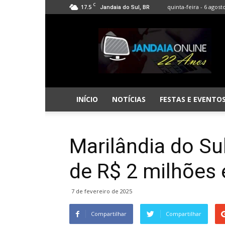
C
17.5
quinta-feira - 6 agost
Jandaia do Sul, BR
Jandaia
Online
INÍCIO
NOTÍCIAS
FESTAS E EVENTO
Marilândia do Su
de R$ 2 milhões
7 de fevereiro de 2025
Compartilhar
Compartilhar