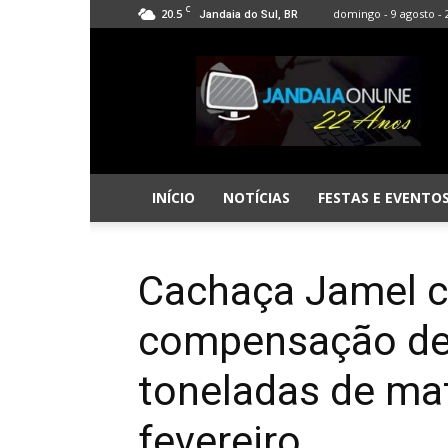
C
20.5
domingo - 9 agosto - 
Jandaia do Sul, BR
Jandaia
Online
INÍCIO
NOTÍCIAS
FESTAS E EVENTO
Cachaça Jamel c
compensação de
toneladas de mat
fevereiro