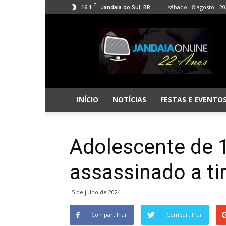
C
16.1
sábado - 8 agosto - 2
Jandaia do Sul, BR
Jandaia
Online
INÍCIO
NOTÍCIAS
FESTAS E EVENTO
Adolescente de 
assassinado a t
5 de julho de 2024
Compartilhar
Compartilhar