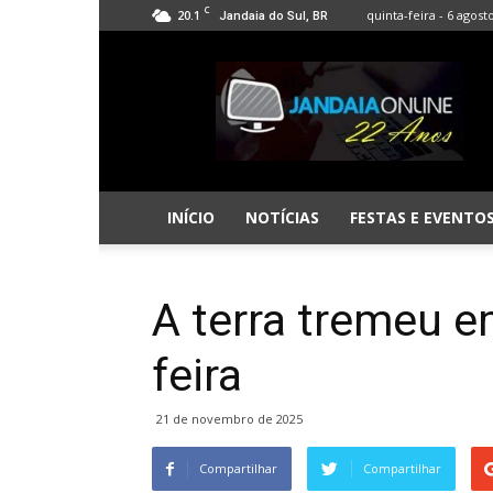
C
20.1
quinta-feira - 6 agost
Jandaia do Sul, BR
Jandaia
Online
INÍCIO
NOTÍCIAS
FESTAS E EVENTO
A terra tremeu e
feira
21 de novembro de 2025
Compartilhar
Compartilhar