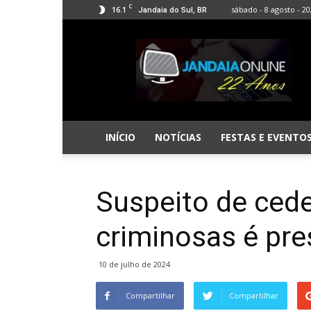
C
16.1
sábado - 8 agosto - 2
Jandaia do Sul, BR
Jandaia
Online
INÍCIO
NOTÍCIAS
FESTAS E EVENTO
Suspeito de ced
criminosas é pre
10 de julho de 2024
Compartilhar
Compartilhar