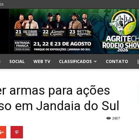
026
S
SOCIAL
WEB TV
CLASSIFICADOS
CONTATO
er armas para ações
so em Jandaia do Sul
2607