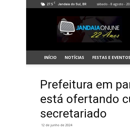
C
27.5
sábado - 8 agosto - 2
Jandaia do Sul, BR
Jandaia
Online
INÍCIO
NOTÍCIAS
FESTAS E EVENTO
Prefeitura em p
está ofertando c
secretariado
12 de junho de 2024