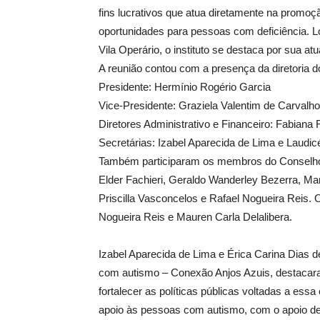
fins lucrativos que atua diretamente na promoç
oportunidades para pessoas com deficiência. L
Vila Operário, o instituto se destaca por sua a
A reunião contou com a presença da diretoria do
Presidente: Hermínio Rogério Garcia
Vice-Presidente: Graziela Valentim de Carvalho
Diretores Administrativo e Financeiro: Fabiana
Secretárias: Izabel Aparecida de Lima e Laudic
Também participaram os membros do Conselho
Elder Fachieri, Geraldo Wanderley Bezerra, Mar
Priscilla Vasconcelos e Rafael Nogueira Reis. 
Nogueira Reis e Mauren Carla Delalibera.
Izabel Aparecida de Lima e Érica Carina Dias 
com autismo – Conexão Anjos Azuis, destacara
fortalecer as políticas públicas voltadas a es
apoio às pessoas com autismo, com o apoio de 