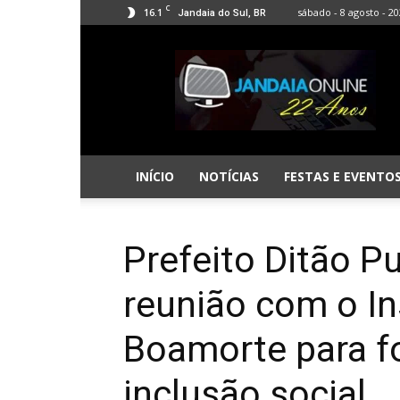
C
16.1
sábado - 8 agosto - 2
Jandaia do Sul, BR
Jandaia
Online
INÍCIO
NOTÍCIAS
FESTAS E EVENTO
Prefeito Ditão Pu
reunião com o In
Boamorte para fo
inclusão social