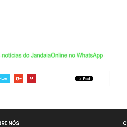
itter
BRE NÓS
C