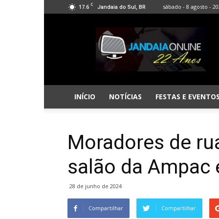
C
17.6
sábado - 8 agosto - 2
Jandaia do Sul, BR
Jandaia
Online
INÍCIO
NOTÍCIAS
FESTAS E EVENTO
Moradores de ru
salão da Ampac e
28 de junho de 2024
Compartilhar
Compartilhar