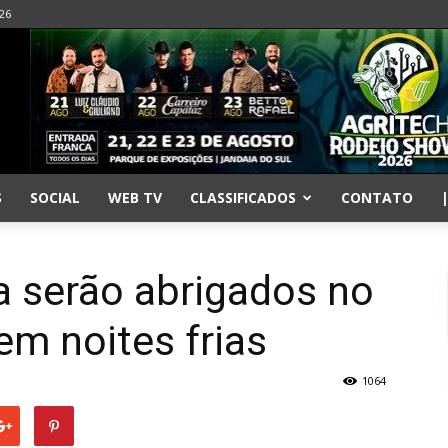
026
S
SOCIAL
WEB TV
CLASSIFICADOS
CONTATO
a serão abrigados no
m noites frias
1064