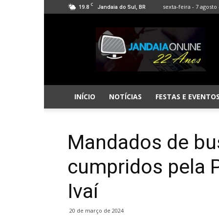
C
19.8
sexta-feira - 7 agosto 
Jandaia do Sul, BR
Jandaia
Online
INÍCIO
NOTÍCIAS
FESTAS E EVENTO
Mandados de bus
cumpridos pela 
Ivaí
20 de março de 2024