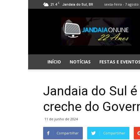
C
21.4
sexta-feira - 7 agosto 
Jandaia do Sul, BR
Jandaia
Online
INÍCIO
NOTÍCIAS
FESTAS E EVENTO
Jandaia do Sul 
creche do Gover
11 de junho de 2024
Compartilhar
Compartilhar