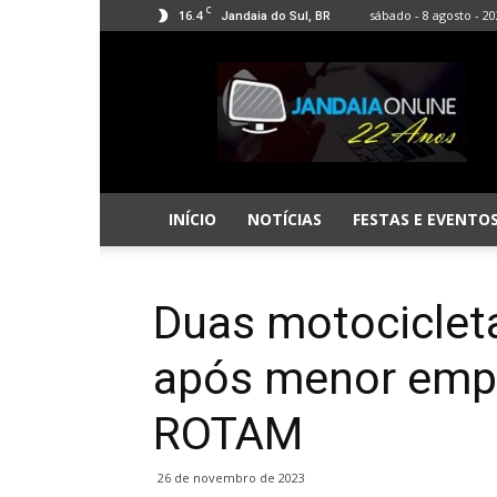
C
16.4
sábado - 8 agosto - 2
Jandaia do Sul, BR
Jandaia
Online
INÍCIO
NOTÍCIAS
FESTAS E EVENTO
Duas motociclet
após menor empi
ROTAM
26 de novembro de 2023