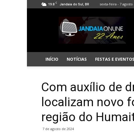
C
19.8
sexta-feira - 7 agosto 
Jandaia do Sul, BR
Jandaia
Online
INÍCIO
NOTÍCIAS
FESTAS E EVENTO
Com auxílio de 
localizam novo f
região do Humai
7 de agosto de 2024