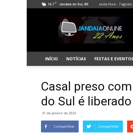
C
16.7
sexta-feira - 7 agosto 
Jandaia do Sul, BR
Jandaia
Online
INÍCIO
NOTÍCIAS
FESTAS E EVENTO
Casal preso com
do Sul é liberad
31 de janeiro de 2025
Compartilhar
Compartilhar