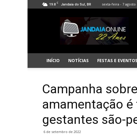
C
19.8
sexta-feira - 7 agosto 
Jandaia do Sul, BR
Jandaia
Online
INÍCIO
NOTÍCIAS
FESTAS E EVENTO
Campanha sobre 
amamentação é 
gestantes são-p
6 de setembro de 2022