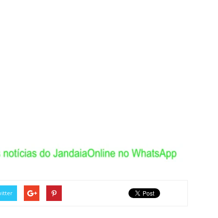
itter