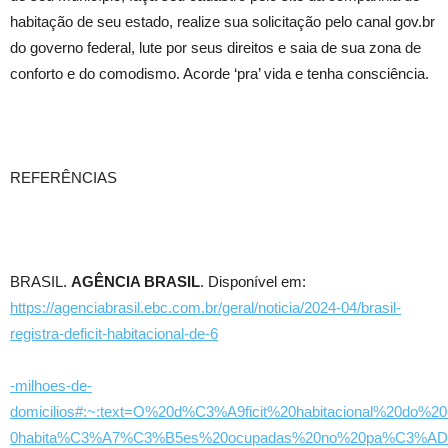
habitação de seu estado, realize sua solicitação pelo canal gov.br
do governo federal, lute por seus direitos e saia de sua zona de
conforto e do comodismo. Acorde ‘pra’ vida e tenha consciência.
REFERÊNCIAS
BRASIL.
AGÊNCIA BRASIL
. Disponível em:
https://agenciabrasil.ebc.com.br/geral/noticia/2024-04/brasil-
registra-deficit-habitacional-de-6
-milhoes-de-
domicilios#:~:text=O%20d%C3%A9ficit%20habitacional%20do%20
0habita%C3%A7%C3%B5es%20ocupadas%20no%20pa%C3%AD