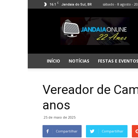
C
16.1
sábado - 8 agosto - 2
Jandaia do Sul, BR
Jandaia
Online
INÍCIO
NOTÍCIAS
FESTAS E EVENTO
Vereador de Cam
anos
25 de maio de 2025
Compartilhar
Compartilhar