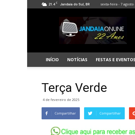
C
21.4
sexta-feira - 7 agosto 
Jandaia do Sul, BR
Jandaia
Online
INÍCIO
NOTÍCIAS
FESTAS E EVENTO
Terça Verde
4 de fevereiro de 2025
Compartilhar
Compartilhar