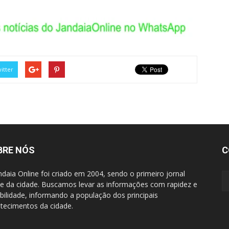
itter
BRE NÓS
C
ndaia Online foi criado em 2004, sendo o primeiro jornal
ne da cidade. Buscamos levar as informações com rapidez e
ibilidade, informando a população dos principais
tecimentos da cidade.