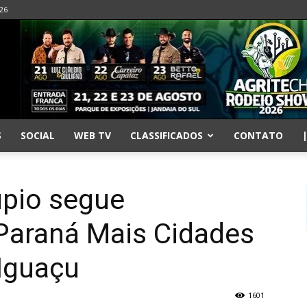
026
S
SOCIAL
WEB TV
CLASSIFICADOS
CONTATO
upio segue
 Paraná Mais Cidades
Iguaçu
1601