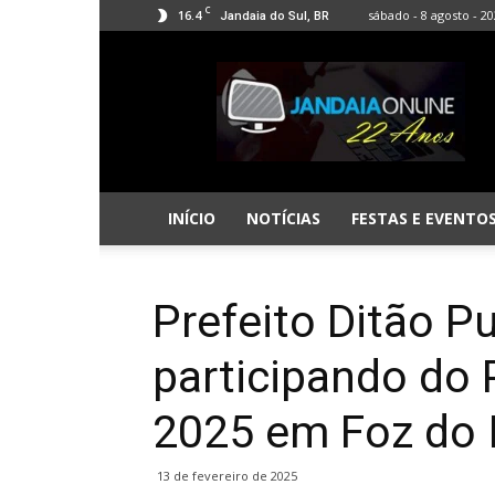
C
16.4
sábado - 8 agosto - 2
Jandaia do Sul, BR
Jandaia
Online
INÍCIO
NOTÍCIAS
FESTAS E EVENTO
Prefeito Ditão P
participando do
2025 em Foz do 
13 de fevereiro de 2025