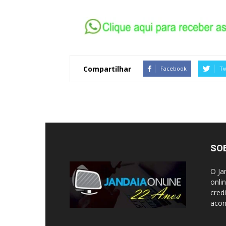
Compartilhar
Facebook
Tw
SO
O Ja
onli
cred
acon