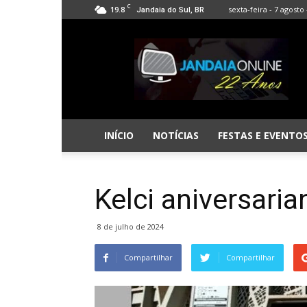
C
19.8
sexta-feira - 7 agosto 
Jandaia do Sul, BR
Jandaia
Online
INÍCIO
NOTÍCIAS
FESTAS E EVENTO
Kelci aniversari
8 de julho de 2024
Compartilhar
Compartilhar