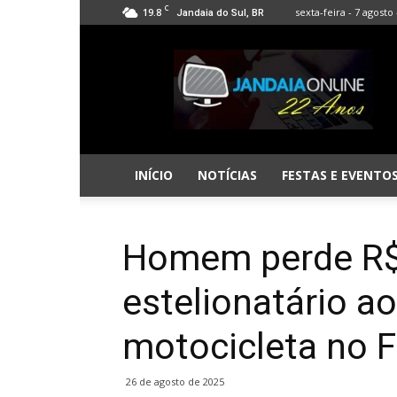
C
19.8
sexta-feira - 7 agosto 
Jandaia do Sul, BR
Jandaia
Online
INÍCIO
NOTÍCIAS
FESTAS E EVENTO
Homem perde R$ 
estelionatário a
motocicleta no 
26 de agosto de 2025