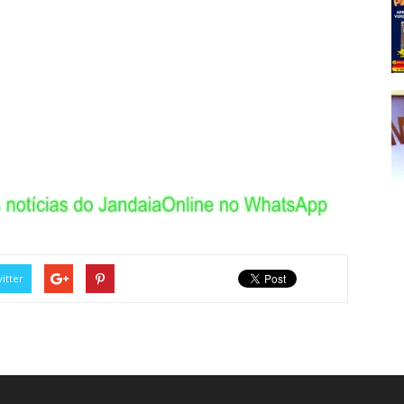
itter