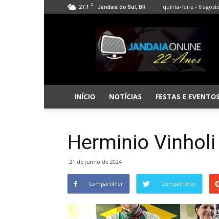
C
27.1
quinta-feira - 6 agost
Jandaia do Sul, BR
Jandaia
Online
INÍCIO
NOTÍCIAS
FESTAS E EVENTO
Herminio Vinhol
21 de junho de 2024
Compartilhar
Compartilhar