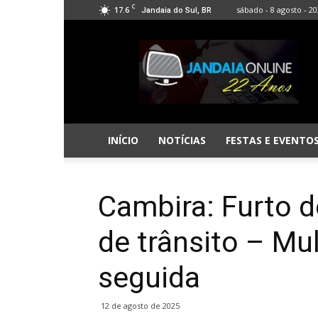
C
17.6
sábado - 8 agosto - 2
Jandaia do Sul, BR
Jandaia
Online
INÍCIO
NOTÍCIAS
FESTAS E EVENTO
Cambira: Furto d
de trânsito – Mul
seguida
12 de agosto de 2025