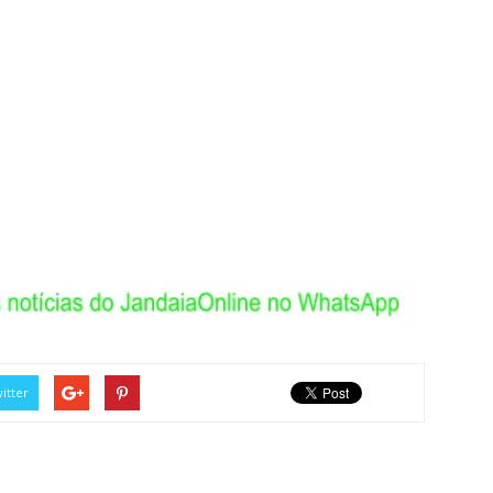
itter