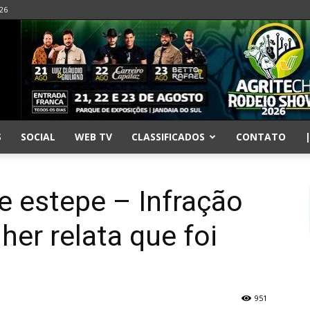
026
S
SOCIAL
WEB TV
CLASSIFICADOS
CONTATO
e estepe – Infração
her relata que foi
951