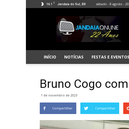
C
16.1
sábado - 8 agosto - 2
Jandaia do Sul, BR
Jandaia
Online
INÍCIO
NOTÍCIAS
FESTAS E EVENTO
Bruno Cogo comp
1 de novembro de 2023
Compartilhar
Compartilhar