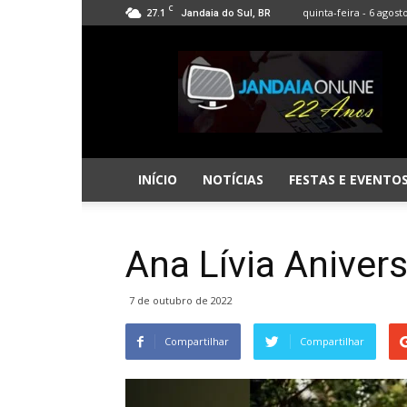
C
27.1
quinta-feira - 6 agost
Jandaia do Sul, BR
Jandaia
Online
INÍCIO
NOTÍCIAS
FESTAS E EVENTO
Ana Lívia Aniver
7 de outubro de 2022
Compartilhar
Compartilhar