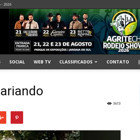
o - 2026
S
SOCIAL
WEB TV
CLASSIFICADOS
CONTATO
sariando
3613