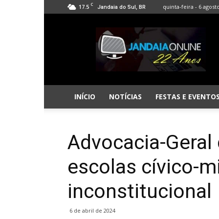
C
17.5
quinta-feira - 6 agost
Jandaia do Sul, BR
Jandaia
Online
INÍCIO
NOTÍCIAS
FESTAS E EVENTO
Advocacia-Geral 
escolas cívico-mi
inconstitucional
6 de abril de 2024