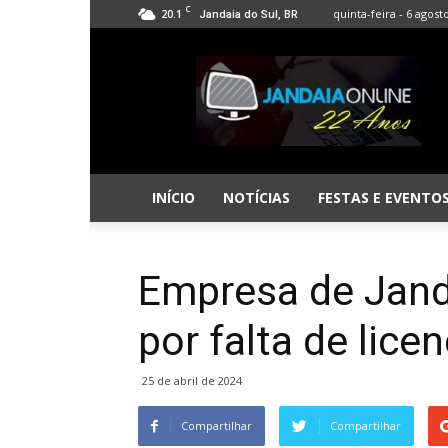
C
20.1
quinta-feira - 6 agost
Jandaia do Sul, BR
Jandaia
Online
INÍCIO
NOTÍCIAS
FESTAS E EVENTO
Empresa de Jand
por falta de lic
25 de abril de 2024
Compartilhar
Compartilhar