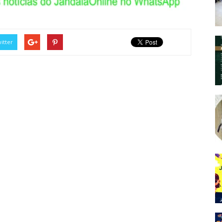
itter